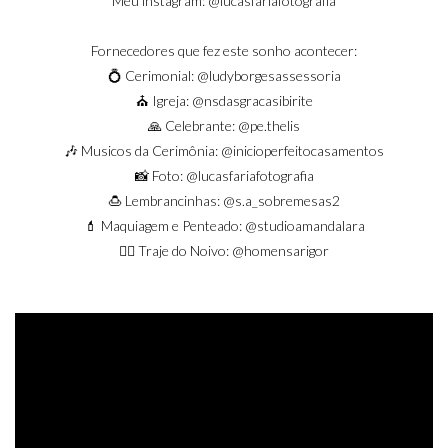
Meu instagram:
@lucasfariafotografia
Fornecedores que fez este sonho acontecer:
💍 Cerimonial:
@ludyborgesassessoria
⛪ Igreja:
@nsdasgracasibirite
🙏 Celebrante:
@pe.thelis
🎶 Musicos da Cerimônia:
@inicioperfeitocasamentos
📸 Foto:
@lucasfariafotografia
🍮 Lembrancinhas:
@s.a_sobremesas2
💄 Maquiagem e Penteado:
@studioamandalara
🤵‍♂️ Traje do Noivo:
@homensarigor