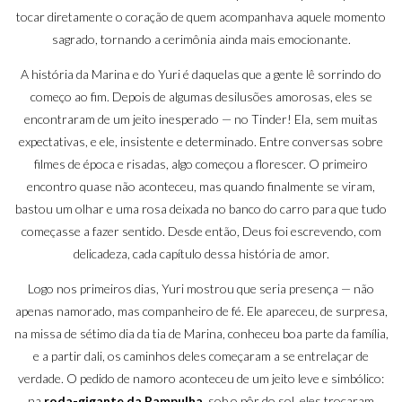
tocar diretamente o coração de quem acompanhava aquele momento
sagrado, tornando a cerimônia ainda mais emocionante.
A história da Marina e do Yuri é daquelas que a gente lê sorrindo do
começo ao fim. Depois de algumas desilusões amorosas, eles se
encontraram de um jeito inesperado — no Tinder! Ela, sem muitas
expectativas, e ele, insistente e determinado. Entre conversas sobre
filmes de época e risadas, algo começou a florescer. O primeiro
encontro quase não aconteceu, mas quando finalmente se viram,
bastou um olhar e uma rosa deixada no banco do carro para que tudo
começasse a fazer sentido. Desde então, Deus foi escrevendo, com
delicadeza, cada capítulo dessa história de amor.
Logo nos primeiros dias, Yuri mostrou que seria presença — não
apenas namorado, mas companheiro de fé. Ele apareceu, de surpresa,
na missa de sétimo dia da tia de Marina, conheceu boa parte da família,
e a partir dali, os caminhos deles começaram a se entrelaçar de
verdade. O pedido de namoro aconteceu de um jeito leve e simbólico:
na
roda-gigante da Pampulha
, sob o pôr do sol, eles trocaram