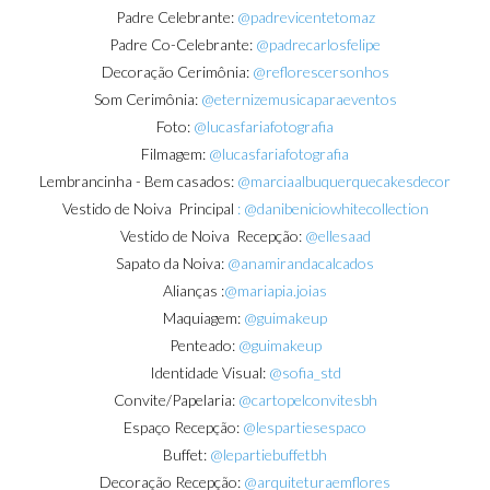
Padre Celebrante:
@padrevicentetomaz
Padre Co-Celebrante:
@padrecarlosfelipe
Decoração Cerimônia:
@reflorescersonhos
Som Cerimônia:
@eternizemusicaparaeventos
Foto:
@lucasfariafotografia
Filmagem:
@lucasfariafotografia
Lembrancinha - Bem casados:
@marciaalbuquerquecakesdecor
Vestido de Noiva Principal
: @danibeniciowhitecollection
Vestido de Noiva Recepção:
@ellesaad
Sapato da Noiva:
@anamirandacalcados
Alianças :
@mariapia.joias
Maquiagem:
@guimakeup
Penteado:
@guimakeup
Identidade Visual:
@sofia_std
Convite/Papelaria:
@cartopelconvitesbh
Espaço Recepção:
@lespartiesespaco
Buffet:
@lepartiebuffetbh
Decoração Recepção:
@arquiteturaemflores