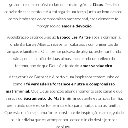
guiado por um propósito claro: dar maior glória a
Deus
. Desde o
convite de casamento até a entrega de um terço junto ao bem-casado,
como lembrança do compromisso sacramental, cada elemento foi
impregnado de
amor e devoção
.
A celebração estendeu-se ao
Espaço Les Partie
após a cerimônia,
onde Bárbara e Alberto receberam calorosos cumprimentos de
amigos e familiares. O ambiente pulsava de alegria, testemunhando
não apenas a união de duas almas, mas sendo um reflexo do
testemunho de que Deus é a fonte do
amor verdadeiro
.
A trajetória de Bárbara e Alberto é um inspirador testemunho de
como a
fé verdadeira fortalece e nutre o compromisso
matrimonial
. Que Deus abençoe abundantemente este casal, e que
a graça do
Sacramento do Matrimônio
sustente esta nova família,
permitindo que eles se tornem sal e luz para muitas outras famílias.
Que esta união seja uma fonte constante de inspiração e amor, guiada
pela luz divina que os acompanhou desde o início desta jornada
conjugal.