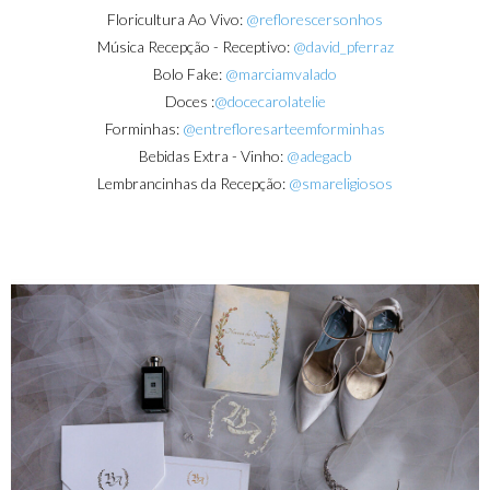
Floricultura Ao Vivo:
@reflorescersonhos
Música Recepção - Receptivo:
@david_pferraz
Bolo Fake:
@marciamvalado
Doces :
@docecarolatelie
Forminhas:
@entrefloresarteemforminhas
Bebidas Extra - Vinho:
@adegacb
Lembrancinhas da Recepção:
@smareligiosos