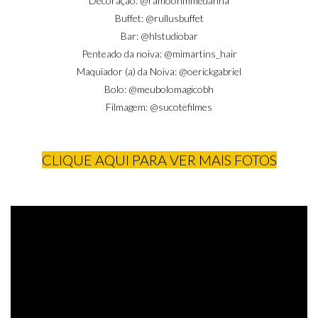
Decoração: @
ramoonmmedanha
Buffet:
@rullusbuffet
Bar:
@hlstudiobar
Penteado da noiva:
@mimartins_hair
Maquiador (a) da Noiva:
@oerickgabriel
Bolo:
@meubolomagicobh
Filmagem: @
sucotefilmes
CLIQUE AQUI PARA VER MAIS FOTOS