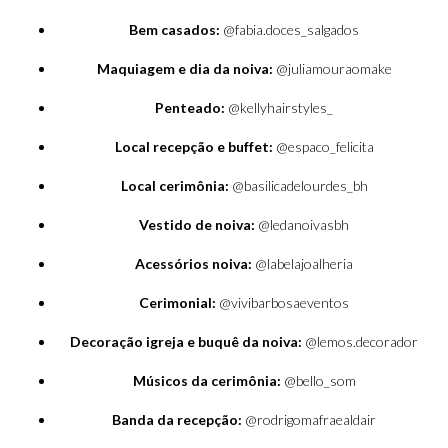
Bem casados:
@fabia.doces_salgados
Maquiagem e dia da noiva:
@juliamouraomake
Penteado:
@kellyhairstyles_
Local recepção e buffet:
@espaco_felicita
Local cerimônia:
@basilicadelourdes_bh
Vestido de noiva:
@ledanoivasbh
Acessórios noiva:
@labelajoalheria
Cerimonial:
@vivibarbosaeventos
Decoração igreja e buquê da noiva:
@lemos.decorador
Músicos da cerimônia:
@bello_som
Banda da recepção:
@rodrigomafraealdair