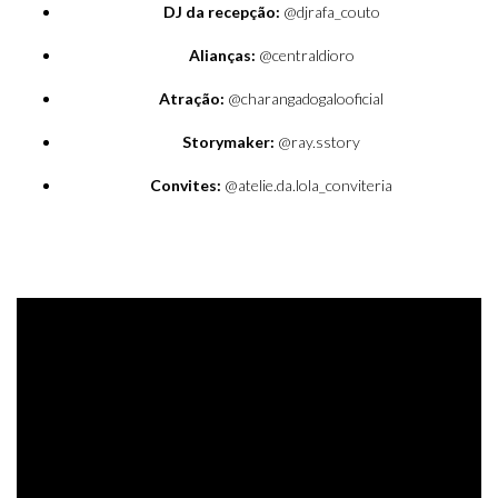
DJ da recepção:
@djrafa_couto
Alianças:
@centraldioro
Atração:
@charangadogalooficial
Storymaker:
@ray.sstory
Convites:
@atelie.da.lola_conviteria