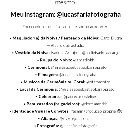
mesmo
Meu instagram: @lucasfariafotografia
Fornecedores que fizeram este sonho acontecer:
•
Maquiador(a) da Noiva / Penteado da Noiva:
Carol Dutra
—
@caroldutrastudio
•
Vestido da Noiva:
Isadora Araújo —
@atelieisadoraaraujo
•
Roupa do Noivo:
@srestilobh
•
Cerimonial:
@igrejasaosebastiaobarropreto
•
Filmagem:
@lucasfariafotografia
•
Músicos da Cerimônia ou Coral:
@otamaestro
•
Local da Cerimônia:
@igrejasaosebastiaobarropreto
•
Celebrante:
@padrecarlosfelipe
•
Bem-casados (brigadeiros):
@doce.amorbh
•
Identidade Visual e Convites:
Yasmin (produção própria 😄)
•
Alianças:
@rivierejoias.oficial
•
Fotografia:
@lucasfariafotografia