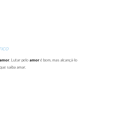
FICO
amor
. Lutar pelo
amor
é bom, mas alcançá-lo
que saiba amar.