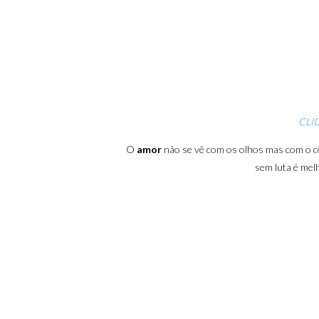
CLI
O
amor
não se vê com os olhos mas com o co
sem luta é mel