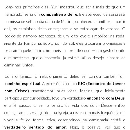
Logo nos primeiros dias, Yuri mostrou que seria mais do que um
namorado: seria um
companheiro de fé
. Ele apareceu, de surpresa,
na missa de sétimo dia da tia de Marina, conheceu a família e, a partir
dali, os caminhos deles começaram a se entrelaçar de verdade. O
pedido de namoro aconteceu de um jeito leve e simbólico: na roda-
gigante da Pampulha, sob o pôr do sol, eles trocaram promessas e
selaram aquele amor com anéis simples de coco — um gesto bonito
que mostrava que o essencial já estava ali: o desejo sincero de
caminhar juntos.
Com o tempo, o relacionamento deles se tornou também um
caminho espiritual
. A experiência com o
EJC (Encontro de Jovens
com Cristo)
transformou suas vidas. Marina, que inicialmente
participou por curiosidade, teve um verdadeiro
encontro com Deus
,
e a fé passou a ser o centro da vida dos dois. Desde então,
começaram a servir juntos na Igreja, a rezar com mais frequência e a
viver a fé de forma ativa, descobrindo na caminhada cristã o
verdadeiro sentido do amor
. Hoje, é possível ver que o