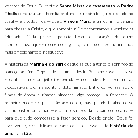
vontade de Deus. Durante a
Santa Missa de casamento
, o
Padre
Thelis
conduziu uma homilia profunda e inspiradora, recordando ao
casal — e a todos nós — que a
Virgem Maria
é um caminho seguro
para chegar a Cristo, e que somente n’Ele encontramos a verdadeira
felicidade. Cada palavra parecia tocar o coração de quem
acompanhava aquele momento sagrado, tornando a cerimônia ainda
mais emocionante e inesquecível.
A história da
Marina e do Yuri
é daquelas que a gente lê sorrindo do
começo ao fim. Depois de algumas desilusões amorosas, eles se
encontraram de um jeito inesperado — no Tinder! Ela, sem muitas
expectativas; ele, insistente e determinado. Entre conversas sobre
filmes de época e risadas sinceras, algo começou a florescer. O
primeiro encontro quase não aconteceu, mas quando finalmente se
viram, bastou um olhar — e uma rosa deixada no banco do carro —
para que tudo começasse a fazer sentido. Desde então, Deus foi
escrevendo, com delicadeza, cada capítulo dessa linda
história de
amor cristão
.