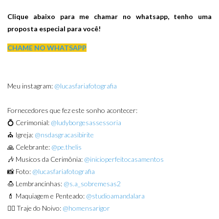
Clique abaixo para me chamar no whatsapp, tenho uma
proposta especial para você!
CHAME NO WHATSAPP
Meu instagram:
@lucasfariafotografia
Fornecedores que fez este sonho acontecer:
💍 Cerimonial:
@ludyborgesassessoria
⛪ Igreja:
@nsdasgracasibirite
🙏 Celebrante:
@pe.thelis
🎶 Musicos da Cerimônia:
@inicioperfeitocasamentos
📸 Foto:
@lucasfariafotografia
🍮 Lembrancinhas:
@s.a_sobremesas2
💄 Maquiagem e Penteado:
@studioamandalara
🤵‍♂️ Traje do Noivo:
@homensarigor