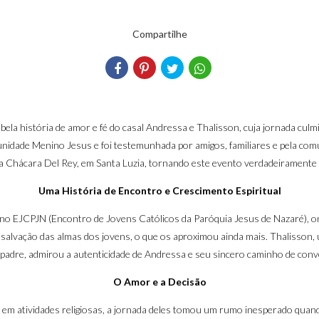
Compartilhe
la história de amor e fé do casal Andressa e Thalisson, cuja jornada cul
unidade Menino Jesus e foi testemunhada por amigos, familiares e pela com
 Chácara Del Rey, em Santa Luzia, tornando este evento verdadeiramente 
Uma História de Encontro e Crescimento Espiritual
o EJCPJN (Encontro de Jovens Católicos da Paróquia Jesus de Nazaré), on
alvação das almas dos jovens, o que os aproximou ainda mais. Thalisson, 
padre, admirou a autenticidade de Andressa e seu sincero caminho de conv
O Amor e a Decisão
 em atividades religiosas, a jornada deles tomou um rumo inesperado qua