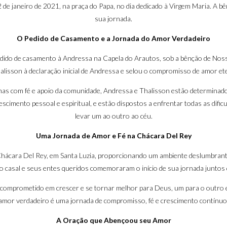
 de janeiro de 2021, na praça do Papa, no dia dedicado à Virgem Maria. A b
sua jornada.
O Pedido de Casamento e a Jornada do Amor Verdadeiro
edido de casamento à Andressa na Capela do Arautos, sob a bênção de No
alisson à declaração inicial de Andressa e selou o compromisso de amor ete
s com fé e apoio da comunidade, Andressa e Thalisson estão determinados 
imento pessoal e espiritual, e estão dispostos a enfrentar todas as dific
levar um ao outro ao céu.
Uma Jornada de Amor e Fé na Chácara Del Rey
hácara Del Rey, em Santa Luzia, proporcionando um ambiente deslumbrant
e, o casal e seus entes queridos comemoraram o início de sua jornada junto
as comprometido em crescer e se tornar melhor para Deus, um para o outro
amor verdadeiro é uma jornada de compromisso, fé e crescimento contínuo
A Oração que Abençoou seu Amor