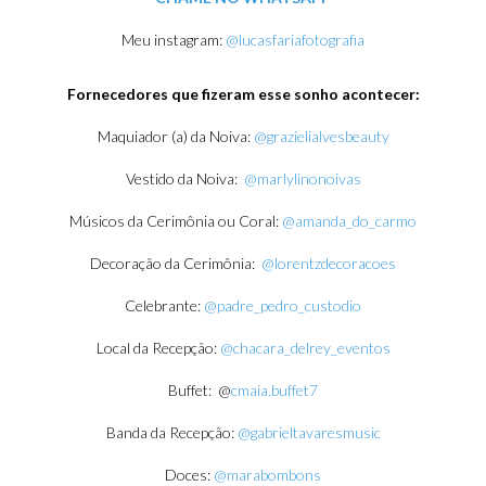
Meu instagram:
@lucasfariafotografia
Fornecedores que fizeram esse sonho acontecer:
Maquiador (a) da Noiva:
@grazielialvesbeauty
Vestido da Noiva:
@marlylinonoivas
Músicos da Cerimônia ou Coral:
@amanda_do_carmo
Decoração da Cerimônia:
@lorentzdecoracoes
Celebrante:
@padre_pedro_custodio
Local da Recepção:
@chacara_delrey_eventos
Buffet: @
cmaia.buffet7
Banda da Recepção:
@gabrieltavaresmusic
Doces:
@marabombons