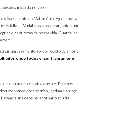
 desde o início do noivado:
te o Sacramento do Matrimônio. Ajudai-nos a
ais felizes. Ajudai-nos a preparar juntos um
legrias e as durezas da nossa vida. Guardai as
 Amém."
struir um casamento sólido, repleto de amor e
 acolhedor, onde todos encontrem amor e
ite em entrar em contato conosco. Estamos
, documentando cada sorriso, lágrima e abraço.
 Estamos ansiosos para tornar o seu dia