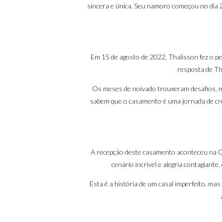
sincera e única. Seu namoro começou no dia 2
Em 15 de agosto de 2022, Thalisson fez o p
resposta de Th
Os meses de noivado trouxeram desafios, ma
sabem que o casamento é uma jornada de cresc
A recepção deste casamento aconteceu na C
cenário incrível e alegria contagiant
Esta é a história de um casal imperfeito, m