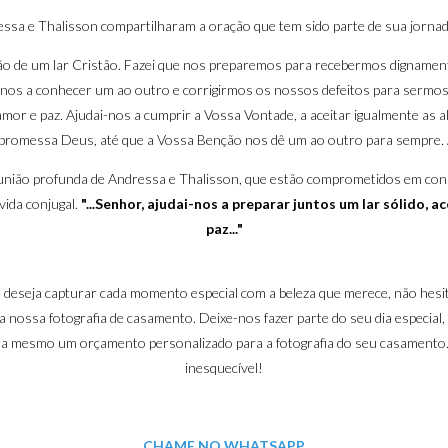
ssa e Thalisson compartilharam a oração que tem sido parte de sua jornada
ção de um lar Cristão. Fazei que nos preparemos para recebermos dignamen
nos a conhecer um ao outro e corrigirmos os nossos defeitos para sermos m
mor e paz. Ajudai-nos a cumprir a Vossa Vontade, a aceitar igualmente as a
promessa Deus, até que a Vossa Benção nos dê um ao outro para sempre.
 a união profunda de Andressa e Thalisson, que estão comprometidos em con
vida conjugal.
"...Senhor, ajudai-nos a preparar juntos um lar sólido,
paz..."
e deseja capturar cada momento especial com a beleza que merece, não hes
 nossa fotografia de casamento. Deixe-nos fazer parte do seu dia especial
ora mesmo um orçamento personalizado para a fotografia do seu casamento.
inesquecível!
CHAME NO WHATSAPP